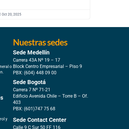

Oct 20, 2025

Ago 12, 2025
Nuestras sedes
Sede Medellín
Carrera 43A Nº 19 – 17
e
Block Centro Empresarial – Piso 9
neral o
ón.
PBX:
(604) 448 09 00
Sede Bogotá
Carrera 7 Nº 71-21
Edificio Avenida Chile – Torre B – Of.
es
403
PBX:
(601)747 75 68
Sede Contact Center
rol y
Calle 9 C Sur 50 FF 116