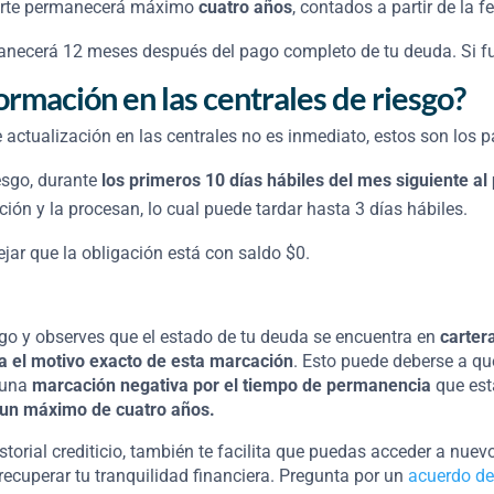
porte permanecerá máximo
cuatro años
, contados a partir de la 
manecerá 12 meses después del pago completo de tu deuda. Si f
ormación en las centrales de riesgo?
e actualización en las centrales no es inmediato, estos son los
esgo, durante
los primeros 10 días hábiles del mes siguiente al
ción y la procesan, lo cual puede tardar hasta 3 días hábiles.
lejar que la obligación está con saldo $0.
sgo y observes que el estado de tu deuda se encuentra en
carter
ca el motivo exacto
de esta marcación
. Esto puede deberse a q
o una
marcación negativa por el
tiempo de permanencia
que est
 un máximo de cuatro años.
torial crediticio, también te facilita que puedas acceder a nuev
ecuperar tu tranquilidad financiera. Pregunta por un
acuerdo de