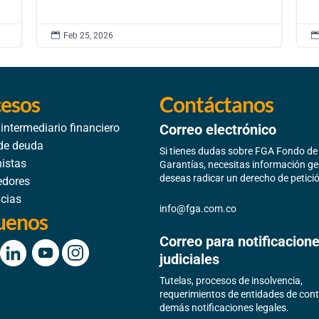

Feb 25, 2026
esos
Contáctanos
 intermediario financiero
Correo electrónico
de deuda
Si tienes dudas sobre FGA Fondo d
istas
Garantías, necesitas información ge
deseas radicar un derecho de petici
edores
cias
info@fga.com.co
uenos
Correo para notificacion
judiciales
Tutelas, procesos de insolvencia,
requerimientos de entidades de cont
demás notificaciones legales.