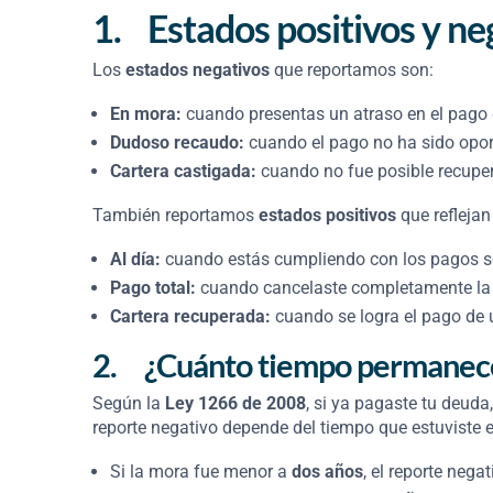
1.
Estados positivos y n
Los
estados negativos
que reportamos son:
En mora:
cuando presentas un atraso en el pago d
Dudoso recaudo:
cuando el pago no ha sido oport
Cartera castigada:
cuando no fue posible recuper
También reportamos
estados positivos
que reflejan
Al día:
cuando estás cumpliendo con los pagos s
Pago total:
cuando cancelaste completamente la 
Cartera recuperada:
cuando se logra el pago de 
2.
¿Cuánto tiempo permanece l
Según la
Ley 1266 de 2008
, si ya pagaste tu deud
reporte negativo depende del tiempo que estuviste 
Si la mora fue menor a
dos años
, el reporte neg