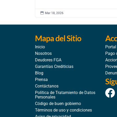

Mar 18, 2026
Mapa del Sitio
Acc
Inicio
Portal
Nosotros
Pago 
Deudores FGA
Accion
Garantías Crediticias
Prove
Blog
Denun
Síg
Prensa
Contáctanos
Política de Tratamiento de Datos
Personales
Código de buen gobierno
Términos de uso y condiciones
Aviso de privacidad