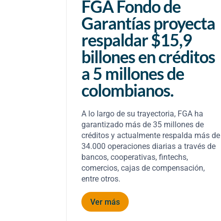
el
FGA Fondo de
25:
Garantías proyecta
idos y
respaldar $15,9
billones en créditos
a 5 millones de
colombianos.
025 crece
A lo largo de su trayectoria, FGA ha
rtos y
garantizado más de 35 millones de
na en
créditos y actualmente respalda más de
34.000 operaciones diarias a través de
bancos, cooperativas, fintechs,
comercios, cajas de compensación,
entre otros.
Ver más