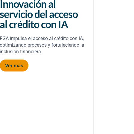
Innovación al
FGA g
servicio del acceso
billon
al crédito con IA
prime
2025
FGA impulsa el acceso al crédito con IA,
optimizando procesos y fortaleciendo la
Solo en 2025
inclusión financiera.
más de 2.3 
accedido a 
Ver más
FGA, fortale
financiera e
Ver más