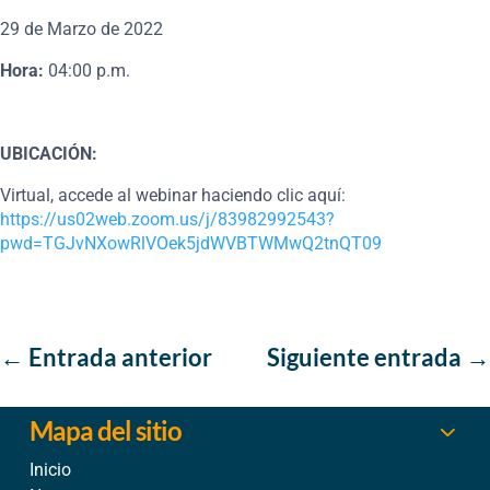
29 de Marzo de 2022
Hora:
04:00 p.m.
UBICACIÓN:
Virtual, accede al webinar haciendo clic aquí:
https://us02web.zoom.us/j/83982992543?
pwd=
TGJvNXowRlVOek5jdWVBTWMwQ2tnQT09
←
Entrada anterior
Siguiente entrada
→
Mapa del sitio
Inicio